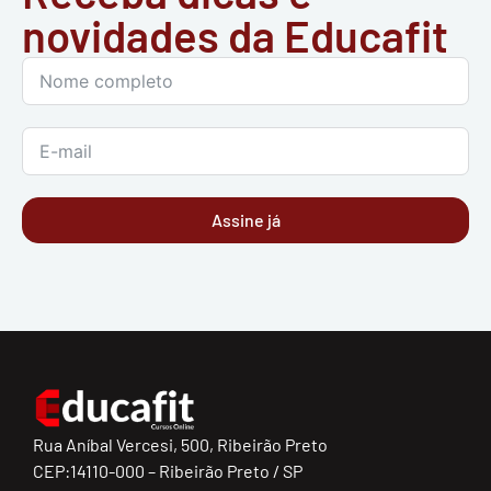
novidades da Educafit
Assine já
Rua Aníbal Vercesi, 500, Ribeirão Preto
CEP:14110-000 – Ribeirão Preto / SP