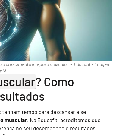
 o crescimento e reparo muscular. - Educafit - Imagem
r IA
scular
? Como
esultados
os tenham tempo para descansar e se
o muscular
. Na Educafit, acreditamos que
erença no seu desempenho e resultados.