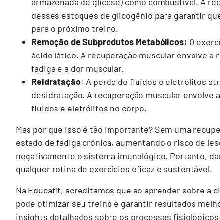
armazenada de glicose) como combustível. A re
desses estoques de glicogênio para garantir qu
para o próximo treino.
Remoção de Subprodutos Metabólicos:
O exerc
ácido lático. A recuperação muscular envolve a
fadiga e a dor muscular.
Reidratação:
A perda de fluidos e eletrólitos at
desidratação. A recuperação muscular envolve a 
fluidos e eletrólitos no corpo.
Mas por que isso é tão importante? Sem uma recup
estado de fadiga crônica, aumentando o risco de le
negativamente o sistema imunológico. Portanto, dar
qualquer rotina de exercícios eficaz e sustentável.
Na Educafit, acreditamos que ao aprender sobre a c
pode otimizar seu treino e garantir resultados mel
insights detalhados sobre os processos fisiológico