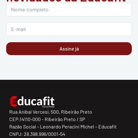
Assine já
Rua Aníbal Vercesi, 500, Ribeirão Preto
CEP:14110-000 – Ribeirão Preto / SP
Razão Social – Leonardo Peracini Michel – Educafit
CNPJ: 28.398.996/0001-54