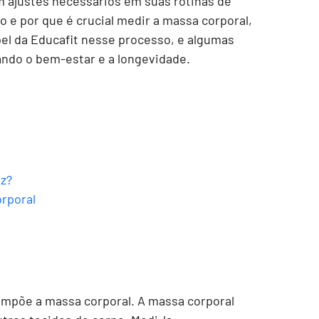
m ajustes necessários em suas rotinas de
o e por que é crucial medir a massa corporal,
pel da Educafit nesse processo, e algumas
ando o bem-estar e a longevidade.
az?
orporal
ompõe a massa corporal. A massa corporal