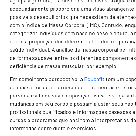
agrupa a gordura, os músculos, os ossos, a água e o
adequadamente proporciona uma visão abrangente da
possíveis desequilíbrios que necessitem de atençã
com o Índice de Massa Corporal (IMC). Contudo, enq
categorizar indivíduos com base no peso e altura, a
sobre a proporção dos diferentes tecidos corporai
saúde individual. A análise da massa corporal permite
de forma saudável entre os diferentes componentes
deficiência de massa muscular, por exemplo.
Em semelhante perspectiva, a
Educafit
tem um papel
da massa corporal, fornecendo ferramentas e recu
personalizado de sua composição física. Isso garan
mudanças em seu corpo e possam ajustar seus hábi
profissionais qualificados e informações baseadas e
cursos e programas que ensinam a interpretar os da
informadas sobre dieta e exercícios.