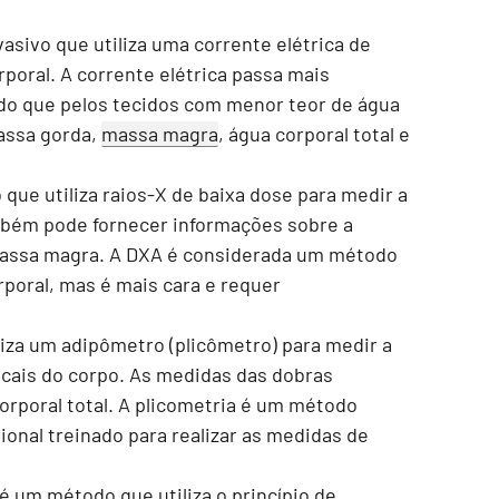
sivo que utiliza uma corrente elétrica de
poral. A corrente elétrica passa mais
 do que pelos tecidos com menor teor de água
massa gorda,
massa magra
, água corporal total e
ue utiliza raios-X de baixa dose para medir a
mbém pode fornecer informações sobre a
massa magra. A DXA é considerada um método
rporal, mas é mais cara e requer
iza um adipômetro (plicômetro) para medir a
cais do corpo. As medidas das dobras
corporal total. A plicometria é um método
ional treinado para realizar as medidas de
 um método que utiliza o princípio de