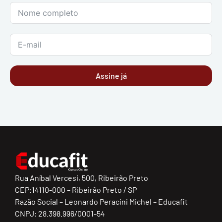
Assine já
Rua Aníbal Vercesi, 500, Ribeirão Preto
CEP:14110-000 – Ribeirão Preto / SP
Razão Social – Leonardo Peracini Michel – Educafit
CNPJ: 28.398.996/0001-54